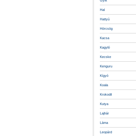
Gyík
Hal
Hattyú
Hörcsög
Kacsa
Kagyló
Kecske
Kenguru
Kígyó
Koala
Krokodil
Kutya
Lajhár
Láma
Leopárd