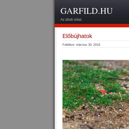
GARFILD.HU
Az állati oldal.
Előbújhatok
Feltöltve: március 30, 2016