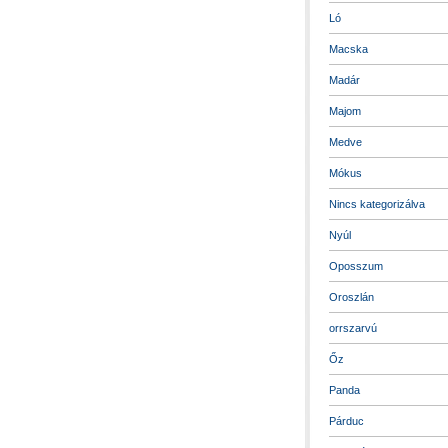
Ló
Macska
Madár
Majom
Medve
Mókus
Nincs kategorizálva
Nyúl
Oposszum
Oroszlán
orrszarvú
Őz
Panda
Párduc