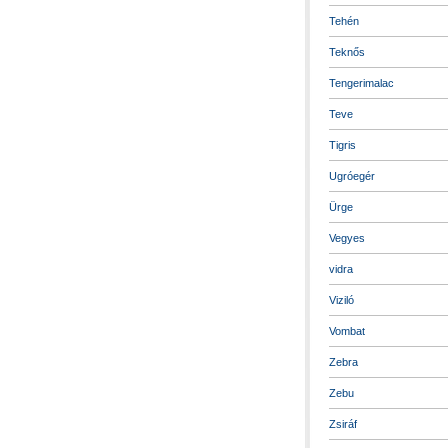
Tehén
Teknős
Tengerimalac
Teve
Tigris
Ugróegér
Ürge
Vegyes
vidra
Viziló
Vombat
Zebra
Zebu
Zsiráf