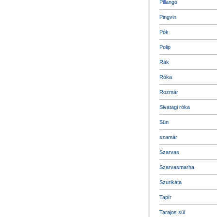
Pillangó
Pingvin
Pók
Polip
Rák
Róka
Rozmár
Sivatagi róka
Sün
szamár
Szarvas
Szarvasmarha
Szurikáta
Tapír
Tarajos sül