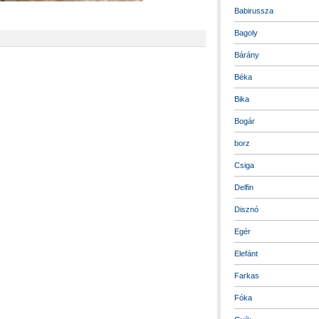
Babirussza
Bagoly
Bárány
Béka
Bika
Bogár
borz
Csiga
Delfin
Disznó
Egér
Elefánt
Farkas
Fóka