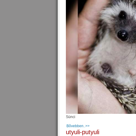
Sünci
Bõvebben..>>
utyuli-putyuli