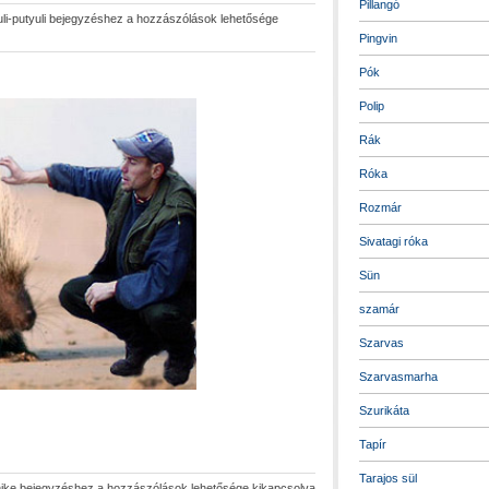
Pillangó
uli-putyuli bejegyzéshez
a hozzászólások lehetősége
Pingvin
Pók
Polip
Rák
Róka
Rozmár
Sivatagi róka
Sün
szamár
Szarvas
Szarvasmarha
Szurikáta
Tapír
Tarajos sül
ike bejegyzéshez
a hozzászólások lehetősége kikapcsolva