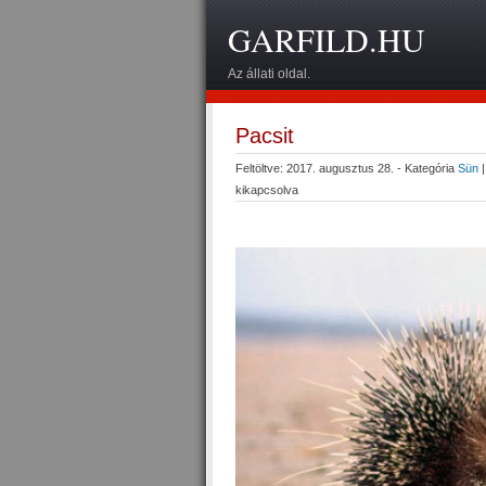
GARFILD.HU
Az állati oldal.
Pacsit
Feltöltve: 2017. augusztus 28. - Kategória
Sün
kikapcsolva