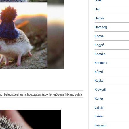
Gyík
Hal
Hattyú
Hörcsög
Kacsa
Kagyló
Kecske
Kenguru
Kígyó
Koala
Krokodil
nci bejegyzéshez
a hozzászólások lehetősége kikapcsolva
Kutya
Lajhár
Láma
Leopárd