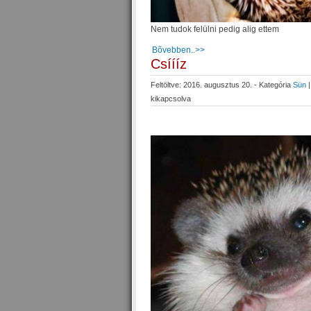
Nem tudok felülni pedig alig ettem
Bõvebben..>>
Csíííz
Feltöltve: 2016. augusztus 20. - Kategória
Sün
kikapcsolva