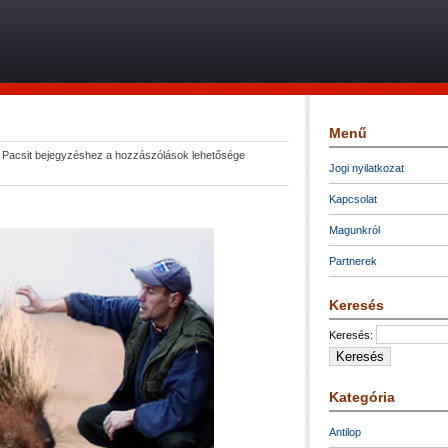
Menű
|
Pacsit bejegyzéshez
a hozzászólások lehetősége
Jogi nyilatkozat
Kapcsolat
Magunkról
Partnerek
Keresés
Keresés:
Kategória
Antilop