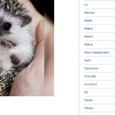
Ló
Macska
Madár
Majom
Medve
Mókus
Nincs kategorizálva
Nyúl
Oposszum
Oroszlán
orrszarvú
Őz
Panda
Párduc