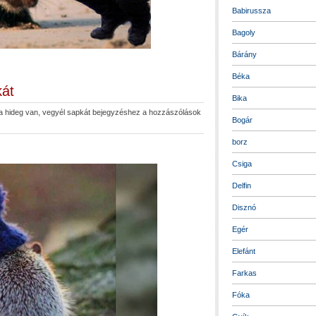
Babirussza
Bagoly
Bárány
Béka
kát
Bika
a hideg van, vegyél sapkát bejegyzéshez
a hozzászólások
Bogár
borz
Csiga
Delfin
Disznó
Egér
Elefánt
Farkas
Fóka