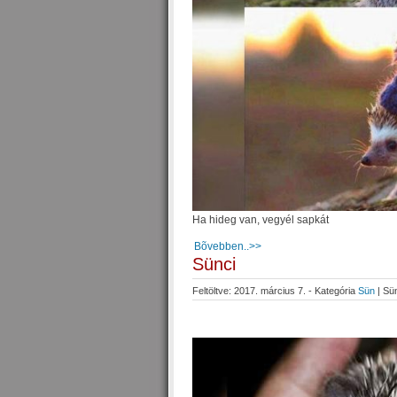
Ha hideg van, vegyél sapkát
Bõvebben..>>
Sünci
Feltöltve: 2017. március 7. - Kategória
Sün
|
Sü