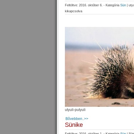
Feltöltve: 2016. október 6. - Kategória
Sün
|
uty
kikapcsolva
utyuli-putyuli
Bõvebben..>>
Sünike
Feltöltve: 2016. október 1. - Kategória
Sün
|
Sün