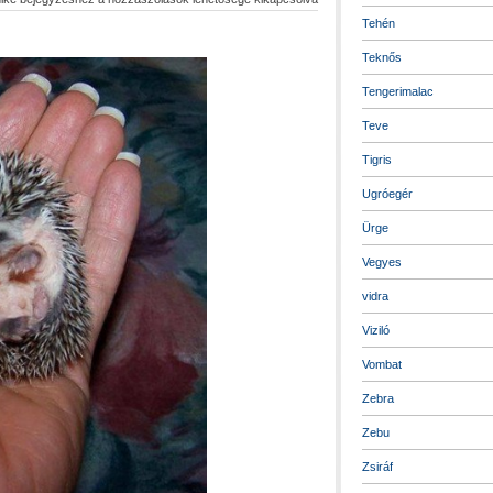
Tehén
Teknős
Tengerimalac
Teve
Tigris
Ugróegér
Ürge
Vegyes
vidra
Viziló
Vombat
Zebra
Zebu
Zsiráf