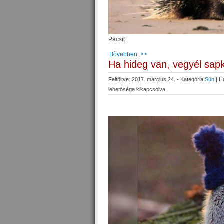
Pacsit
Bõvebben..>>
Ha hideg van, vegyél sap
Feltöltve: 2017. március 24. - Kategória
Sün
|
H
lehetősége kikapcsolva