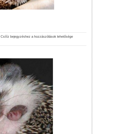
|
Csíííz bejegyzéshez
a hozzászólások lehetősége