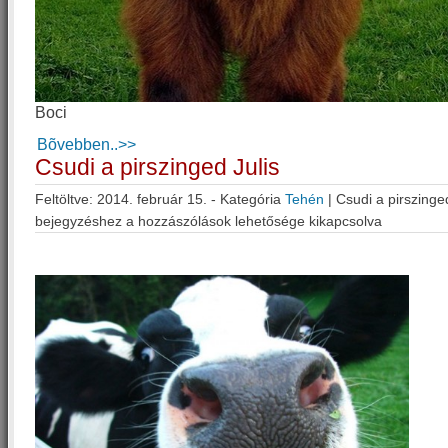
Boci
Bõvebben..>>
Csudi a pirszinged Julis
Feltöltve: 2014. február 15. - Kategória
Tehén
|
Csudi a pirszinged
bejegyzéshez
a hozzászólások lehetősége kikapcsolva