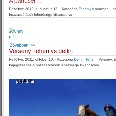
A pancser…
Feltöltve: 2012. augusztus 16. - Kategória
Tehén
|
A pancser… b
hozzászólások lehetősége kikapcsolva
Bõvebben..>>
Verseny: tehén vs delfin
Feltöltve: 2011. október 10. - Kategória
Delfin
,
Tehén
|
Verseny: t
bejegyzéshez
a hozzászólások lehetősége kikapcsolva