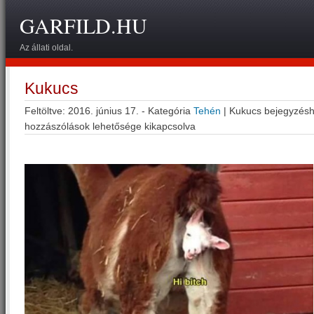
GARFILD.HU
Az állati oldal.
Kukucs
Feltöltve: 2016. június 17. - Kategória
Tehén
|
Kukucs bejegyzés
hozzászólások lehetősége kikapcsolva