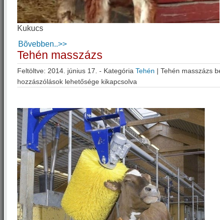
Kukucs
Bõvebben..>>
Tehén masszázs
Feltöltve: 2014. június 17. - Kategória
Tehén
|
Tehén masszázs b
hozzászólások lehetősége kikapcsolva