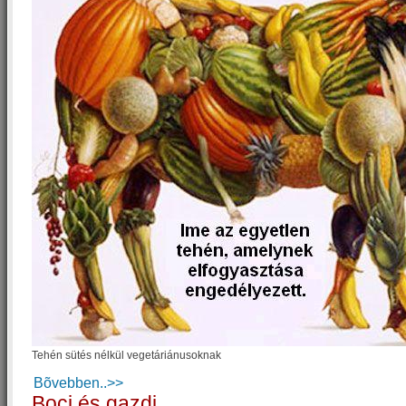
Tehén sütés nélkül vegetáriánusoknak
Bõvebben..>>
Boci és gazdi