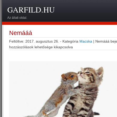
GARFILD.HU
Az állati oldal.
Nemááá
Feltöltve: 2017. augusztus 26. - Kategória
Macska
|
Nemááá bej
hozzászólások lehetősége kikapcsolva