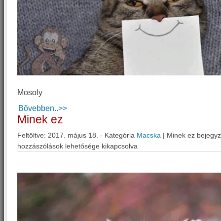
Mosoly
Bõvebben..>>
Minek ez
Feltöltve: 2017. május 18. - Kategória
Macska
|
Minek ez bejegy
hozzászólások lehetősége kikapcsolva