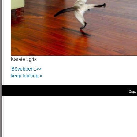
Karate tigris
Bõvebben..>>
keep looking »
Copyr