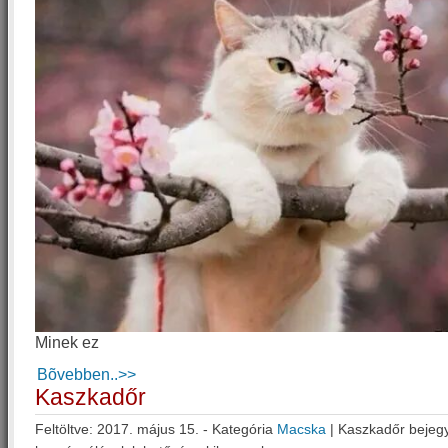
Minek ez
Bõvebben..>>
Kaszkadőr
Feltöltve: 2017. május 15. - Kategória
Macska
|
Kaszkadőr bejeg