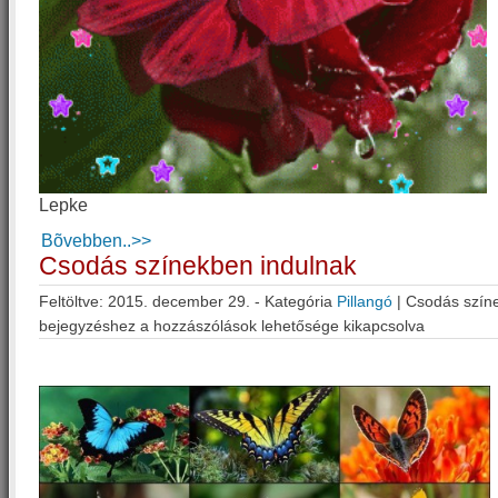
Lepke
Bõvebben..>>
Csodás színekben indulnak
Feltöltve: 2015. december 29. - Kategória
Pillangó
|
Csodás szín
bejegyzéshez
a hozzászólások lehetősége kikapcsolva