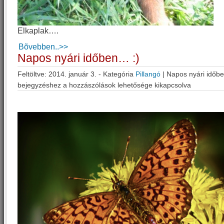
Elkaplak….
Bõvebben..>>
Napos nyári időben… :)
Feltöltve: 2014. január 3. - Kategória
Pillangó
|
Napos nyári időb
bejegyzéshez
a hozzászólások lehetősége kikapcsolva