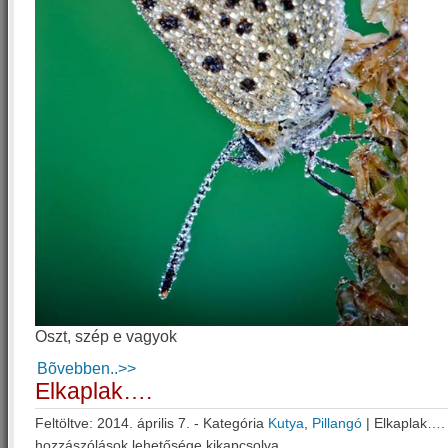
Oszt, szép e vagyok
Bõvebben..>>
Elkaplak….
Feltöltve: 2014. április 7. - Kategória
Kutya
,
Pillangó
|
Elkaplak….
hozzászólások lehetősége kikapcsolva