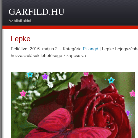
GARFILD.HU
Az állati oldal.
Lepke
Feltöltve: 2016. május 2. - Kategória
Pillangó
|
Lepke bejegyzésh
hozzászólások lehetősége kikapcsolva