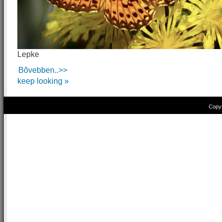
Lepke
Bõvebben..>>
keep looking »
Copyr