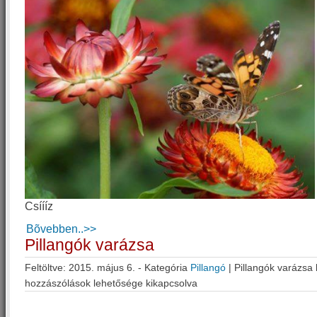
Csíííz
Bõvebben..>>
Pillangók varázsa
Feltöltve: 2015. május 6. - Kategória
Pillangó
|
Pillangók varázsa
hozzászólások lehetősége kikapcsolva