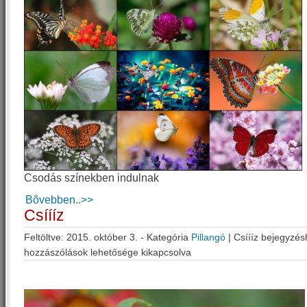
Csodás színekben indulnak
Bõvebben..>>
Csíííz
Feltöltve: 2015. október 3. - Kategória
Pillangó
|
Csíííz bejegyzés
hozzászólások lehetősége kikapcsolva