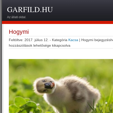
GARFILD.HU
Az állati oldal.
Hogymi
Feltöltve: 2017. július 12. - Kategória
Kacsa
|
Hogymi bejegyzésh
hozzászólások lehetősége kikapcsolva