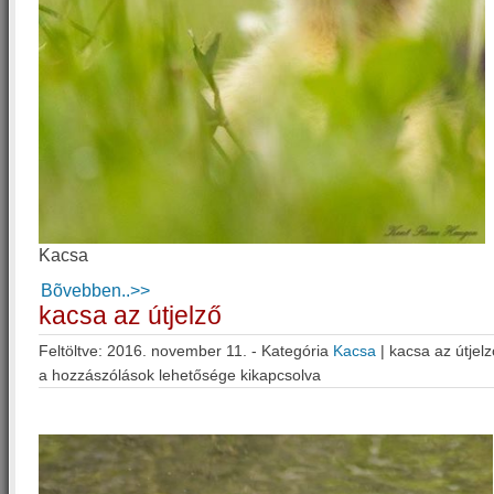
Kacsa
Bõvebben..>>
kacsa az útjelző
Feltöltve: 2016. november 11. - Kategória
Kacsa
|
kacsa az útjel
a hozzászólások lehetősége kikapcsolva