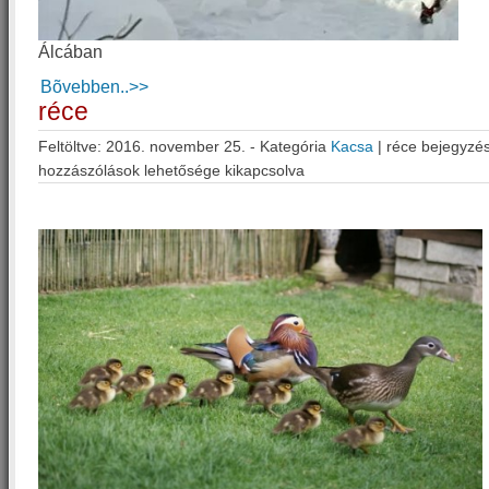
Álcában
Bõvebben..>>
réce
Feltöltve: 2016. november 25. - Kategória
Kacsa
|
réce bejegyzé
hozzászólások lehetősége kikapcsolva