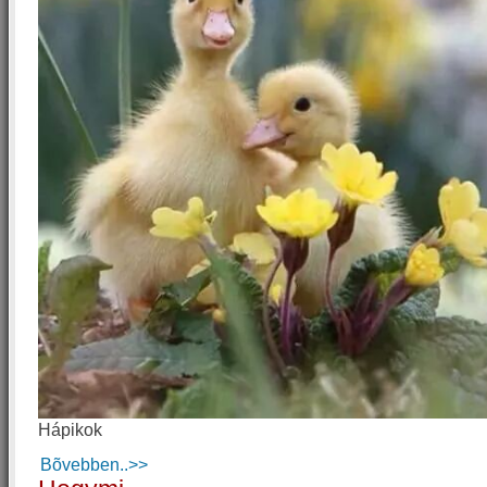
Hápikok
Bõvebben..>>