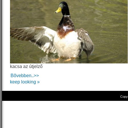
kacsa az útjelző
Bõvebben..>>
keep looking »
Copyr