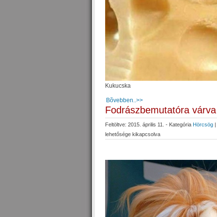
Kukucska
Bõvebben..>>
Fodrászbemutatóra várva
Feltöltve: 2015. április 11. - Kategória
Hörcsög
lehetősége kikapcsolva