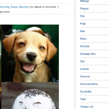
Pillangó
Hörcsög
,
Kutya
,
Macska
|
Az állatok is nevetnek :)
Pingvin
apcsolva
Pók
Polip
Rák
Róka
Rozmár
Sivatagi róka
Sün
szamár
Szarvas
Szarvasmarha
Szurikáta
Tapír
Tarajos sül