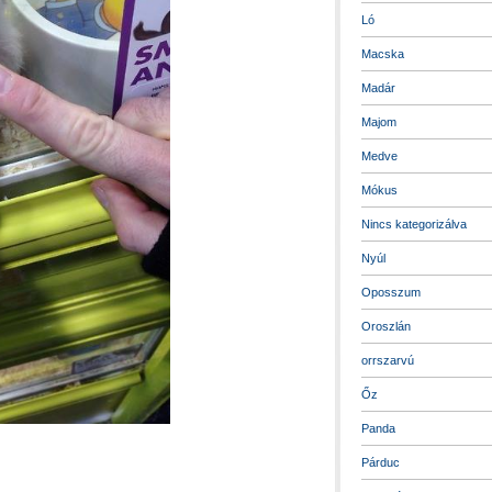
Ló
Macska
Madár
Majom
Medve
Mókus
Nincs kategorizálva
Nyúl
Oposszum
Oroszlán
orrszarvú
Őz
Panda
Párduc