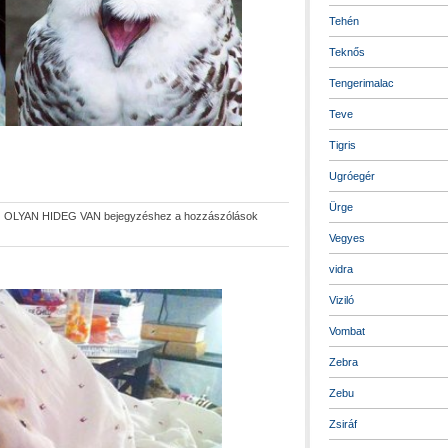
Tehén
Teknős
Tengerimalac
Teve
Tigris
Ugróegér
Ürge
|
OLYAN HIDEG VAN bejegyzéshez
a hozzászólások
Vegyes
vidra
Viziló
Vombat
Zebra
Zebu
Zsiráf