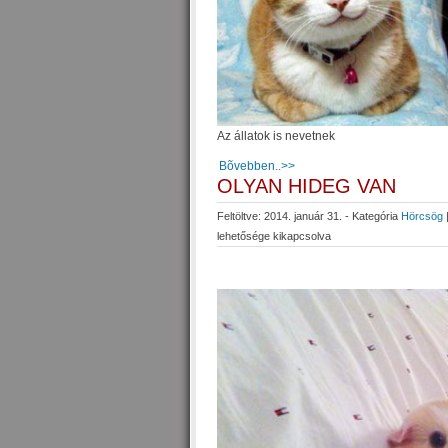
Az állatok is nevetnek
Bõvebben..>>
OLYAN HIDEG VAN
Feltöltve: 2014. január 31. - Kategória
Hörcsög
lehetősége kikapcsolva