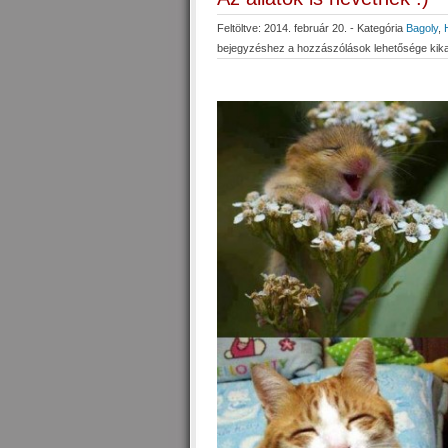
Feltöltve: 2014. február 20. - Kategória
Bagoly
,
bejegyzéshez
a hozzászólások lehetősége kik