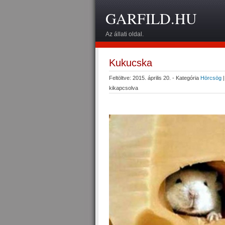
GARFILD.HU
Az állati oldal.
Kukucska
Feltöltve: 2015. április 20. - Kategória
Hörcsög
kikapcsolva