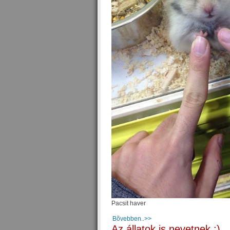
Pacsit haver
Bõvebben..>>
Az állatok is nevetnek :)