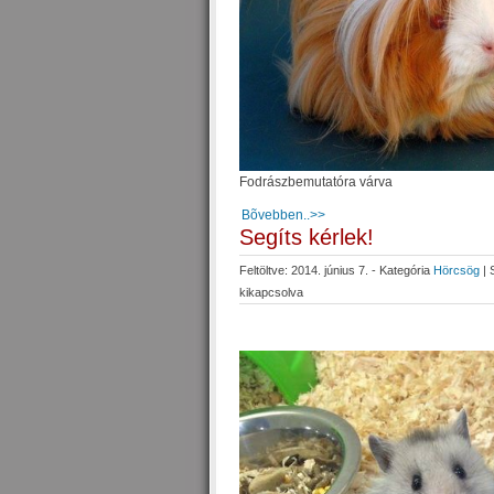
Fodrászbemutatóra várva
Bõvebben..>>
Segíts kérlek!
Feltöltve: 2014. június 7. - Kategória
Hörcsög
|
kikapcsolva