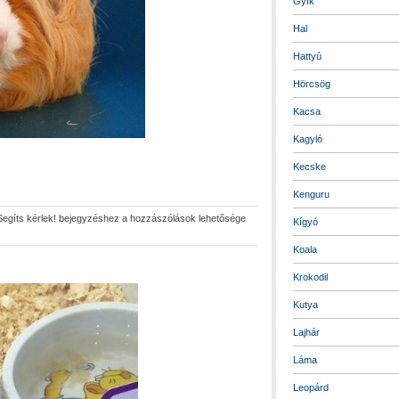
Gyík
Hal
Hattyú
Hörcsög
Kacsa
Kagyló
Kecske
Kenguru
Segíts kérlek! bejegyzéshez
a hozzászólások lehetősége
Kígyó
Koala
Krokodil
Kutya
Lajhár
Láma
Leopárd