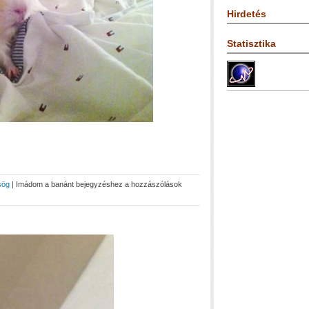
Hirdetés
Statisztika
sög
|
Imádom a banánt bejegyzéshez
a hozzászólások