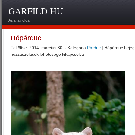
GARFILD.HU
Az állati oldal.
Hópárduc
Feltöltve: 2014. március 30. - Kategória
Párduc
|
Hópárduc bejeg
hozzászólások lehetősége kikapcsolva