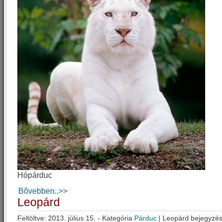
Hópárduc
Bõvebben..>>
Leopárd
Feltöltve: 2013. július 15. - Kategória
Párduc
|
Leopárd bejegyzé