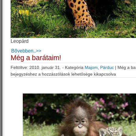
Leopárd
Bõvebben..>>
Még a barátaim!
Feltöltve: 2010. január 31. - Kategória
Majom
,
Párduc
|
Még a ba
bejegyzéshez
a hozzászólások lehetősége kikapcsolva