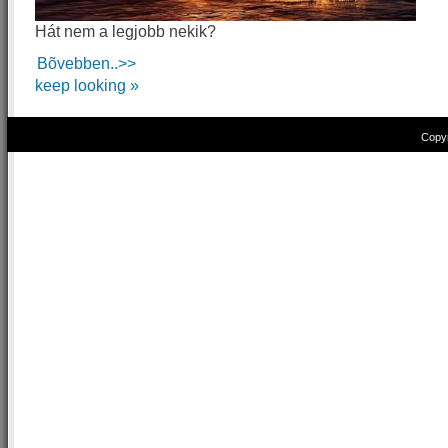
Hát nem a legjobb nekik?
Bõvebben..>>
keep looking »
Copyr