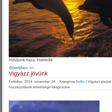
Induljunk haza, esteledik
Bõvebben..>>
Vigyázz jövünk
Feltöltve: 2014. november 24. - Kategória
Delfin
|
Vigyázz jövünk
hozzászólások lehetősége kikapcsolva