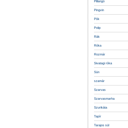
Pillangó
Pingvin
Pók
Polip
Rák
Róka
Rozmár
Sivatagi róka
Sün
szamár
Szarvas
Szarvasmarha
Szurikáta
Tapír
Tarajos sül