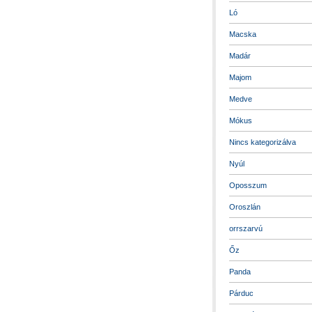
Ló
Macska
Madár
Majom
Medve
Mókus
Nincs kategorizálva
Nyúl
Oposszum
Oroszlán
orrszarvú
Őz
Panda
Párduc