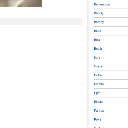
Babirussza
Bagoly
Bárány
Béka
Bika
Bogár
borz
Csiga
Delfin
Disznó
Egér
Elefánt
Farkas
Fóka