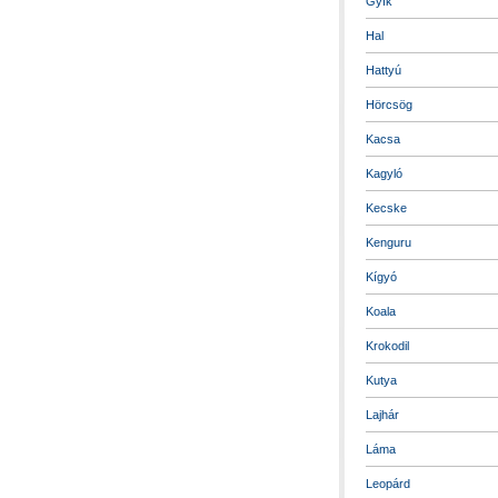
Gyík
Hal
Hattyú
Hörcsög
Kacsa
Kagyló
Kecske
Kenguru
Kígyó
Koala
Krokodil
Kutya
Lajhár
Láma
Leopárd