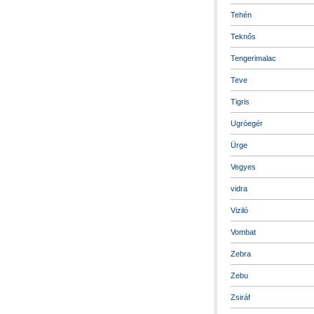
Tehén
Teknős
Tengerimalac
Teve
Tigris
Ugróegér
Ürge
Vegyes
vidra
Viziló
Vombat
Zebra
Zebu
Zsiráf